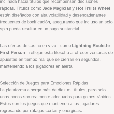
inclinada hacia títulos que recompensan decisiones
rápidas. Títulos como
Jade Magician
y
Hot Fruits Wheel
están diseñados con alta volatilidad y desencadenantes
frecuentes de bonificación, asegurando que incluso un solo
spin pueda resultar en un pago sustancial.
Las ofertas de casino en vivo—como
Lightning Roulette
First Person
—reflejan esta filosofía al ofrecer ventanas de
apuestas en tiempo real que se cierran en segundos,
manteniendo a los jugadores en alerta.
Selección de Juegos para Emociones Rápidas
La plataforma alberga más de diez mil títulos, pero solo
unos pocos son realmente adecuados para golpes rápidos.
Estos son los juegos que mantienen a los jugadores
regresando por ráfagas cortas y enérgicas: