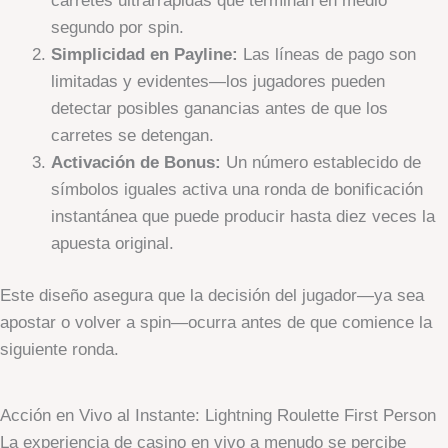
carretes ultrarrápidas que terminan en medio
segundo por spin.
Simplicidad en Payline:
Las líneas de pago son
limitadas y evidentes—los jugadores pueden
detectar posibles ganancias antes de que los
carretes se detengan.
Activación de Bonus:
Un número establecido de
símbolos iguales activa una ronda de bonificación
instantánea que puede producir hasta diez veces la
apuesta original.
Este diseño asegura que la decisión del jugador—ya sea
apostar o volver a spin—ocurra antes de que comience la
siguiente ronda.
Acción en Vivo al Instante: Lightning Roulette First Person
La experiencia de casino en vivo a menudo se percibe