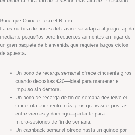
extender la duración de la sesión más allá de lo deseado.
Bono que Coincide con el Ritmo
La estructura de bonos del casino se adapta al juego rápido
mediante pequeños pero frecuentes aumentos en lugar de
un gran paquete de bienvenida que requiere largos ciclos
de apuesta.
Un bono de recarga semanal ofrece cincuenta giros
cuando depositas €20—ideal para mantener el
impulso sin demora.
Un bono de recarga de fin de semana devuelve el
cincuenta por ciento más giros gratis si depositas
entre viernes y domingo—perfecto para
micro‑sesiones de fin de semana.
Un cashback semanal ofrece hasta un quince por