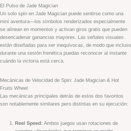
El Pulso de Jade Magician
Un solo spin en Jade Magician puede sentirse como una
mini aventura—los símbolos renderizados especialmente
se alinean en momentos y activan giros gratis que pueden
desencadenar ganancias mayores. Las señales visuales
están diseñadas para ser inequívocas, de modo que incluso
durante una sesión frenética puedas reconocer al instante
cuándo la victoria está cerca.
Mecánicas de Velocidad de Spin: Jade Magician & Hot
Fruits Wheel
Las mecánicas principales detrás de estos dos favoritos
son notablemente similares pero distintas en su ejecución:
Reel Speed:
Ambos juegos usan rotaciones de