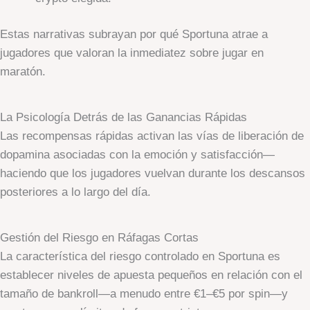
Estas narrativas subrayan por qué Sportuna atrae a
jugadores que valoran la inmediatez sobre jugar en
maratón.
La Psicología Detrás de las Ganancias Rápidas
Las recompensas rápidas activan las vías de liberación de
dopamina asociadas con la emoción y satisfacción—
haciendo que los jugadores vuelvan durante los descansos
posteriores a lo largo del día.
Gestión del Riesgo en Ráfagas Cortas
La característica del riesgo controlado en Sportuna es
establecer niveles de apuesta pequeños en relación con el
tamaño de bankroll—a menudo entre €1–€5 por spin—y