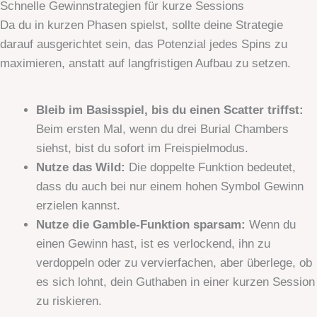
Schnelle Gewinnstrategien für kurze Sessions
Da du in kurzen Phasen spielst, sollte deine Strategie
darauf ausgerichtet sein, das Potenzial jedes Spins zu
maximieren, anstatt auf langfristigen Aufbau zu setzen.
Bleib im Basisspiel, bis du einen Scatter triffst:
Beim ersten Mal, wenn du drei Burial Chambers
siehst, bist du sofort im Freispielmodus.
Nutze das Wild:
Die doppelte Funktion bedeutet,
dass du auch bei nur einem hohen Symbol Gewinn
erzielen kannst.
Nutze die Gamble‑Funktion sparsam:
Wenn du
einen Gewinn hast, ist es verlockend, ihn zu
verdoppeln oder zu vervierfachen, aber überlege, ob
es sich lohnt, dein Guthaben in einer kurzen Session
zu riskieren.