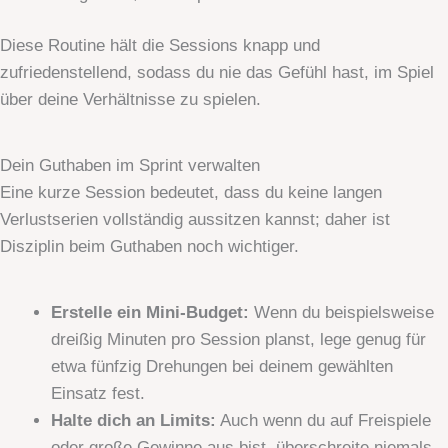
Diese Routine hält die Sessions knapp und
zufriedenstellend, sodass du nie das Gefühl hast, im Spiel
über deine Verhältnisse zu spielen.
Dein Guthaben im Sprint verwalten
Eine kurze Session bedeutet, dass du keine langen
Verlustserien vollständig aussitzen kannst; daher ist
Disziplin beim Guthaben noch wichtiger.
Erstelle ein Mini‑Budget:
Wenn du beispielsweise
dreißig Minuten pro Session planst, lege genug für
etwa fünfzig Drehungen bei deinem gewählten
Einsatz fest.
Halte dich an Limits:
Auch wenn du auf Freispiele
oder große Gewinne aus bist, überschreite niemals