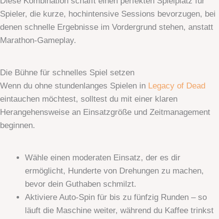
Diese Kombination schafft einen perfekten Spielplatz für
Spieler, die kurze, hochintensive Sessions bevorzugen, bei
denen schnelle Ergebnisse im Vordergrund stehen, anstatt
Marathon‑Gameplay.
Die Bühne für schnelles Spiel setzen
Wenn du ohne stundenlanges Spielen in
Legacy of Dead
eintauchen möchtest, solltest du mit einer klaren
Herangehensweise an Einsatzgröße und Zeitmanagement
beginnen.
Wähle einen moderaten Einsatz, der es dir
ermöglicht, Hunderte von Drehungen zu machen,
bevor dein Guthaben schmilzt.
Aktiviere Auto‑Spin für bis zu fünfzig Runden – so
läuft die Maschine weiter, während du Kaffee trinkst