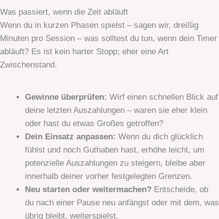
Was passiert, wenn die Zeit abläuft
Wenn du in kurzen Phasen spielst – sagen wir, dreißig
Minuten pro Session – was solltest du tun, wenn dein Timer
abläuft? Es ist kein harter Stopp; eher eine Art
Zwischenstand.
Gewinne überprüfen:
Wirf einen schnellen Blick auf
deine letzten Auszahlungen – waren sie eher klein
oder hast du etwas Großes getroffen?
Dein Einsatz anpassen:
Wenn du dich glücklich
fühlst und noch Guthaben hast, erhöhe leicht, um
potenzielle Auszahlungen zu steigern, bleibe aber
innerhalb deiner vorher festgelegten Grenzen.
Neu starten oder weitermachen?
Entscheide, ob
du nach einer Pause neu anfängst oder mit dem, was
übrig bleibt, weiterspielst.