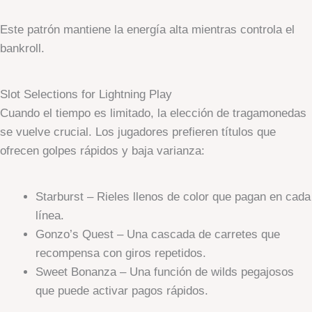
Este patrón mantiene la energía alta mientras controla el
bankroll.
Slot Selections for Lightning Play
Cuando el tiempo es limitado, la elección de tragamonedas
se vuelve crucial. Los jugadores prefieren títulos que
ofrecen golpes rápidos y baja varianza:
Starburst – Rieles llenos de color que pagan en cada
línea.
Gonzo’s Quest – Una cascada de carretes que
recompensa con giros repetidos.
Sweet Bonanza – Una función de wilds pegajosos
que puede activar pagos rápidos.