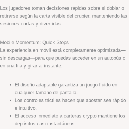
Los jugadores toman decisiones rápidas sobre si doblar o
retirarse según la carta visible del crupier, manteniendo las
sesiones cortas y divertidas.
Mobile Momentum: Quick Stops
La experiencia en móvil está completamente optimizada—
sin descargas—para que puedas acceder en un autobús o
en una fila y girar al instante.
El diseño adaptable garantiza un juego fluido en
cualquier tamaño de pantalla.
Los controles táctiles hacen que apostar sea rápido
e intuitivo.
El acceso inmediato a carteras crypto mantiene los
depósitos casi instantáneos.