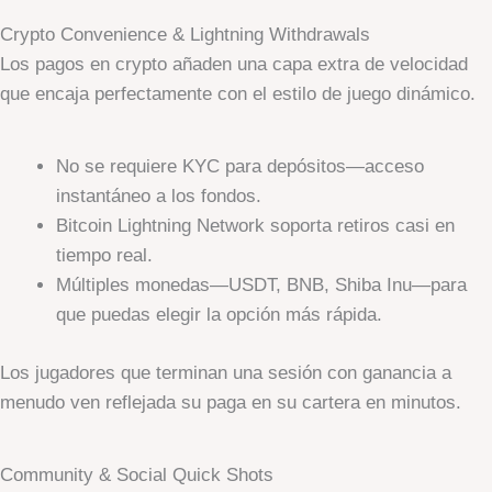
Crypto Convenience & Lightning Withdrawals
Los pagos en crypto añaden una capa extra de velocidad
que encaja perfectamente con el estilo de juego dinámico.
No se requiere KYC para depósitos—acceso
instantáneo a los fondos.
Bitcoin Lightning Network soporta retiros casi en
tiempo real.
Múltiples monedas—USDT, BNB, Shiba Inu—para
que puedas elegir la opción más rápida.
Los jugadores que terminan una sesión con ganancia a
menudo ven reflejada su paga en su cartera en minutos.
Community & Social Quick Shots